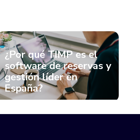
¿Por qué TIMP es el
software de reservas y
gestión líder en
España?