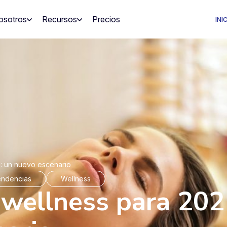
osotros
Recursos
Precios
INI
: un nuevo escenario
ndencias
Wellness
 wellness para 202