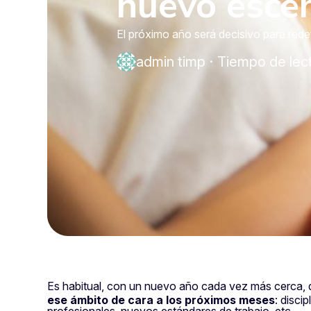
nuevo esce
El próximo año será decisivo para redef
admin timp
·
Tiempo de lect
Es habitual, con un nuevo año cada vez más cerca,
ese ámbito de cara a los próximos meses
: disci