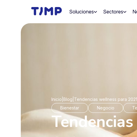
Saltar
al
Soluciones
Sectores
N
contenido
Inicio
|
Blog
|
Tendencias wellness para 2021
Bienestar
Negocio
Te
Tendencias