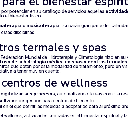
para el bienestar espiri
por potenciar en su catálogo de servicios aquellas
actividad
lo el bienestar físico.
omaterapia o musicoterapia
ocuparán gran parte del calenda
stas disciplinas.
tros termales y spas
a Federación Mundial de Hidroterapia y Climatología hizo en su
l uso de la hidrología médica en spas
y centros termales
entros que opten por esta modalidad de tratamiento, pero en vi
iciativa a tener muy en cuenta.
s centros de wellness
digitalizar sus procesos
, automatizando tareas como la re
software de gestión
para centros de bienestar.
l en el que definir las medidas a adoptar de cara al próximo añ
 wellness, actividades centradas en el bienestar espiritual y l