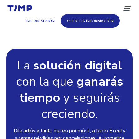
Saltar
al
contenido
INICIAR SESIÓN
SOLICITA INFORMACIÓN
La
solución digital
con la que
ganarás
tiempo
y seguirás
creciendo.
Dile adiós a tanto mareo por móvil, a tanto Excel y
a tantas pérdidas por cancelaciones. Automatiza