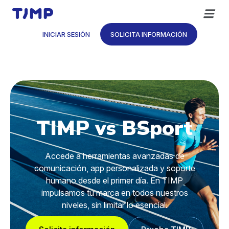
Saltar
al
contenido
INICIAR SESIÓN
SOLICITA INFORMACIÓN
TIMP vs BSport
Accede a herramientas avanzadas de
comunicación, app personalizada y soporte
humano desde el primer día. En TIMP
impulsamos tu marca en todos nuestros
niveles, sin limitar lo esencial.