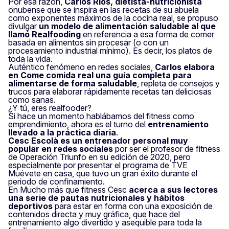
Por esa razón,
Carlos Ríos, dietista-nutricionista
onubense que se inspira en las recetas de su abuela
como exponentes máximos de la cocina real, se propuso
divulgar
un modelo de alimentación saludable al que
llamó
Realfooding
en referencia a esa forma de comer
basada en alimentos sin procesar (o con un
procesamiento industrial mínimo). Es decir, los platos de
toda la vida.
Auténtico fenómeno en redes sociales,
Carlos elabora
en
Come comida real
una guía completa para
alimentarse de forma saludable
, repleta de consejos y
trucos para elaborar rápidamente recetas tan deliciosas
como sanas.
¿Y tú, eres
realfooder
?
Si hace un momento hablábamos del fitness como
emprendimiento, ahora es el turno del
entrenamiento
llevado a la práctica diaria
.
Cesc Escolà es un entrenador personal muy
popular en redes sociales
por ser el profesor de fitness
de
Operación Triunfo
en su edición de 2020, pero
especialmente por presentar el programa de TVE
Muévete en casa
, que tuvo un gran éxito durante el
periodo de confinamiento.
En
Mucho más que fitness
Cesc
acerca a sus lectores
una serie de pautas nutricionales y hábitos
deportivos
para estar en forma con una exposición de
contenidos directa y muy gráfica, que hace del
entrenamiento algo divertido y asequible para toda la