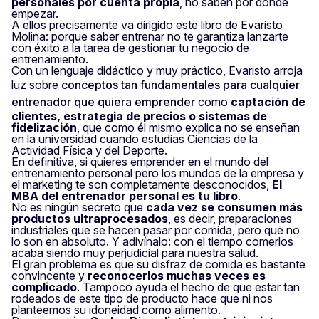
personales por cuenta propia
, no saben por dónde
empezar.
A ellos precisamente va dirigido este libro de Evaristo
Molina: porque saber entrenar no te garantiza lanzarte
con éxito a la tarea de gestionar tu negocio de
entrenamiento.
Con un lenguaje didáctico y muy práctico, Evaristo arroja
luz sobre
conceptos tan fundamentales para cualquier
entrenador que quiera emprender
como
captación de
clientes, estrategia de precios o sistemas de
fidelización
, que como él mismo explica no se enseñan
en la universidad cuando estudias Ciencias de la
Actividad Física y del Deporte.
En definitiva, si quieres emprender en el mundo del
entrenamiento personal pero los mundos de la empresa y
el marketing te son completamente desconocidos,
El
MBA del entrenador personal
es tu libro
.
No es ningún secreto que
cada vez se consumen más
productos ultraprocesados
, es decir, preparaciones
industriales que se hacen pasar por comida, pero que no
lo son en absoluto. Y adivínalo: con el tiempo comerlos
acaba siendo muy perjudicial para nuestra salud.
El gran problema es que su disfraz de comida es bastante
convincente y
reconocerlos muchas veces es
complicado
. Tampoco ayuda el hecho de que estar tan
rodeados de este tipo de producto hace que ni nos
planteemos su idoneidad como alimento.