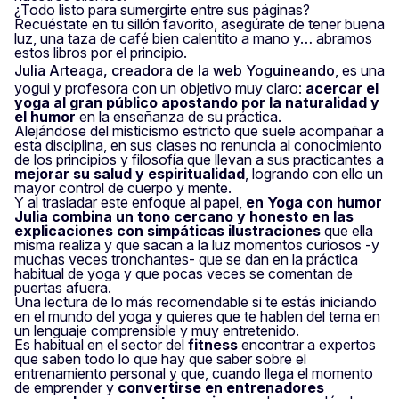
¿Todo listo para sumergirte entre sus páginas?
Recuéstate en tu sillón favorito, asegúrate de tener buena
luz, una taza de café bien calentito a mano y… abramos
estos libros por el principio.
Julia Arteaga, creadora de la web Yoguineando
, es una
yogui y profesora con un objetivo muy claro:
acercar el
yoga al gran público apostando por la naturalidad y
el humor
en la enseñanza de su práctica.
Alejándose del misticismo estricto que suele acompañar a
esta disciplina, en sus clases no renuncia al conocimiento
de los principios y filosofía que llevan a sus practicantes a
mejorar su salud y espiritualidad
, logrando con ello un
mayor control de cuerpo y mente.
Y al trasladar este enfoque al papel,
en
Yoga con humor
Julia combina un tono cercano y honesto en las
explicaciones con simpáticas ilustraciones
que ella
misma realiza y que sacan a la luz momentos curiosos -y
muchas veces tronchantes- que se dan en la práctica
habitual de yoga y que pocas veces se comentan de
puertas afuera.
Una lectura de lo más recomendable si te estás iniciando
en el mundo del yoga y quieres que te hablen del tema en
un lenguaje comprensible y muy entretenido.
Es habitual en el sector del
fitness
encontrar a expertos
que saben todo lo que hay que saber sobre el
entrenamiento personal y que, cuando llega el momento
de emprender y
convertirse en entrenadores