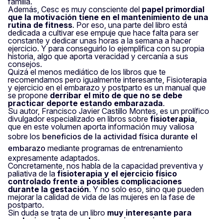
familia.
Además, Cesc es muy consciente del
papel primordial
que la motivación tiene en el mantenimiento de una
rutina de fitness
. Por eso, una parte del libro está
dedicada a cultivar ese empuje que hace falta para ser
constante y dedicar unas horas a la semana a hacer
ejercicio. Y para conseguirlo lo ejemplifica con su propia
historia, algo que aporta veracidad y cercanía a sus
consejos.
Quizá el menos mediático de los libros que te
recomendamos pero igualmente interesante,
Fisioterapia
y ejercicio en el embarazo y postparto
es un manual que
se propone
derribar el mito de que no se debe
practicar deporte estando embarazada
.
Su autor, Francisco Javier Castillo Montes, es un prolífico
divulgador especializado en libros sobre
fisioterapia
,
que en este volumen aporta información muy valiosa
sobre los
beneficios de la actividad física durante el
embarazo
mediante programas de entrenamiento
expresamente adaptados.
Concretamente, nos habla de la capacidad preventiva y
paliativa de la
fisioterapia y el ejercicio físico
controlado frente a posibles complicaciones
durante la gestación
. Y no solo eso, sino que pueden
mejorar la calidad de vida de las mujeres en la fase de
postparto.
Sin duda se trata de un libro
muy interesante para