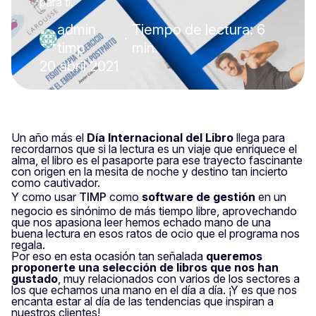
para ti.
admin
Tiempo de lectura: 6
·
timp
min.
20 abril 2021
Un año más el
Día Internacional del Libro
llega para
recordarnos que si la lectura es un viaje que enriquece el
alma, el libro es el pasaporte para ese trayecto fascinante
con origen en la mesita de noche y destino tan incierto
como cautivador.
Y como usar
TIMP
como
software de gestión
en un
negocio es sinónimo de más tiempo libre, aprovechando
que nos apasiona leer hemos echado mano de una
buena lectura en esos ratos de ocio que el programa nos
regala.
Por eso en esta ocasión tan señalada
queremos
proponerte una selección de libros que nos han
gustado
, muy relacionados con varios de los sectores a
los que echamos una mano en el día a día. ¡Y es que nos
encanta estar al día de las tendencias que inspiran a
nuestros clientes!