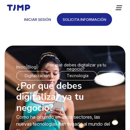
Saltar
al
contenido
INICIAR SESIÓN
SOLICITA INFORMACIÓN
¿Por qué debes digitalizar ya tu
Inicio
|
Blog
|
negocio?
Digitalización
Tecnología
TIMP
¿Por qué debes
digitalizar ya tu
negocio?
Como ha ocurrido en otros sectores, las
nuevas tecnologías han llegado al mundo del