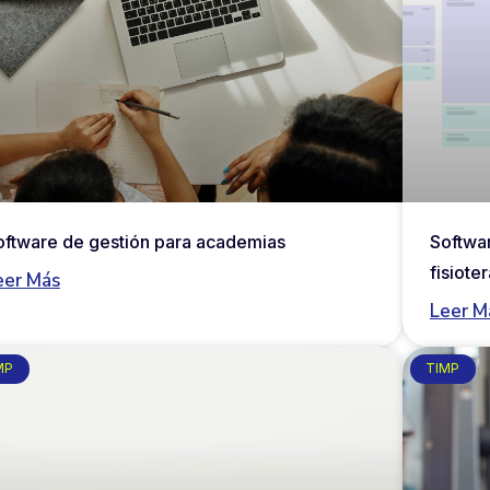
oftware de gestión para academias
Softwar
fisiote
eer Más
Leer M
MP
TIMP