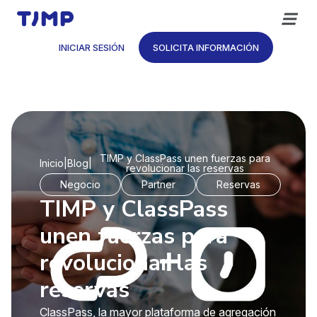
Saltar
al
contenido
INICIAR SESIÓN
SOLICITA INFORMACIÓN
TIMP y ClassPass unen fuerzas para
Inicio
|
Blog
|
revolucionar las reservas
Negocio
Partner
Reservas
TIMP y ClassPass
unen fuerzas para
revolucionar las
reservas
ClassPass, la mayor plataforma de agregación