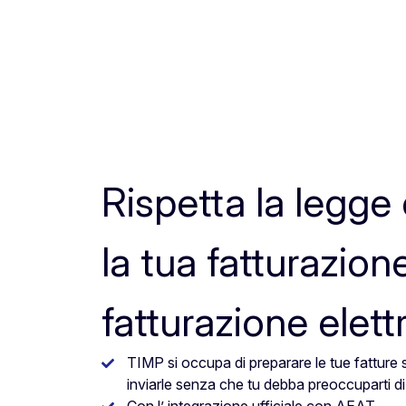
Rispetta la legge 
la tua fatturazion
fatturazione elett
TIMP si occupa di preparare le tue fatture se
inviarle senza che tu debba preoccuparti di 