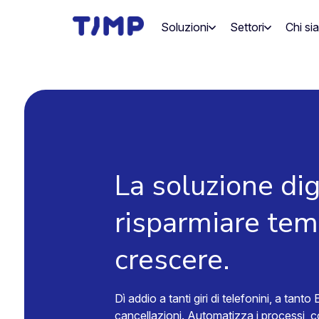
Vai
al
Soluzioni
Settori
Chi si
contenuto
La soluzione dig
risparmiare temp
crescere.
Dì addio a tanti giri di telefonini, a tant
cancellazioni. Automatizza i processi, co