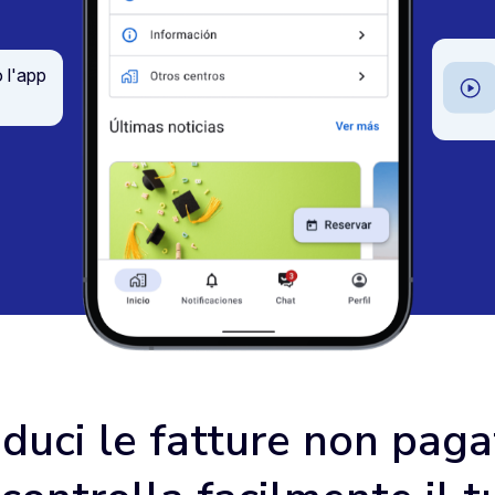
 l'app
iduci le fatture non paga