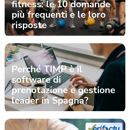
fitness: le 10 domande
più frequenti e le loro
risposte
Perché TIMP è il
software di
prenotazione e gestione
leader in Spagna?