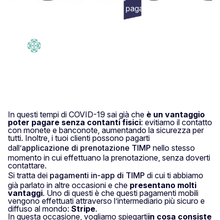
cellulare. Grazie a Stripe è il pagamento più
sicuro di Internet.
admin
Tempo di lettura: 3
·
timp
min
4 Settembre 2020
In questi tempi di COVID-19 sai già che
è un vantaggio
poter pagare senza contanti fisici
: evitiamo il contatto
con monete e banconote, aumentando la sicurezza per
tutti. Inoltre, i tuoi clienti possono pagarti
dall’
applicazione di prenotazione TIMP
nello stesso
momento in cui effettuano la prenotazione, senza doverti
contattare.
Si tratta dei
pagamenti in-app di TIMP
di cui ti abbiamo
già parlato in altre occasioni e che
presentano molti
vantaggi
. Uno di questi è che questi pagamenti mobili
vengono effettuati attraverso l’intermediario più sicuro e
diffuso al mondo:
Stripe
.
In questa occasione, vogliamo spiegarti
in cosa consiste