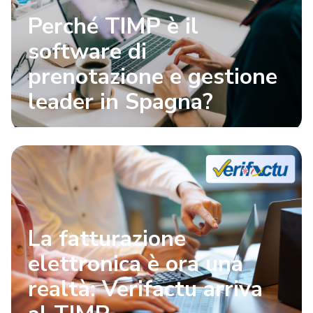
Perché TIMP è il
software di
prenotazione e gestione
leader in Spagna?
La fatturazione
elettronica è ora una
realtà: Verifactu arriva