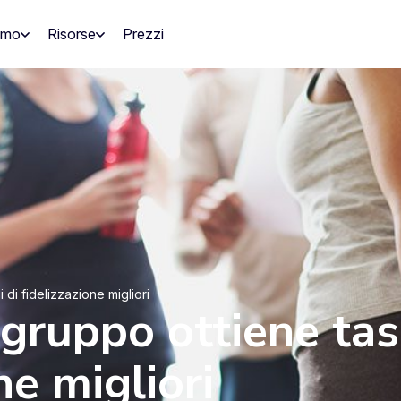
amo
Risorse
Prezzi
i di fidelizzazione migliori
i gruppo ottiene tas
ne migliori