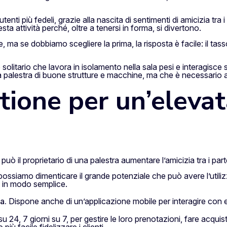
nti più fedeli, grazie alla nascita di sentimenti di amicizia tra i c
sta attività perché, oltre a tenersi in forma, si divertono.
 ma se dobbiamo scegliere la prima, la risposta è facile: il tasso 
 solitario che lavora in isolamento nella sala pesi e interagisce
a palestra di buone strutture e macchine, ma che è necessario a
tione per un’elevat
uò il proprietario di una palestra aumentare l’amicizia tra i parte
ossiamo dimenticare il grande potenziale che può avere l’utiliz
o in modo semplice.
a.
Dispone anche di un’applicazione mobile per interagire con e d
u 24, 7 giorni su 7, per gestire le loro prenotazioni, fare acquist
iù facile fidelizzare i clienti.