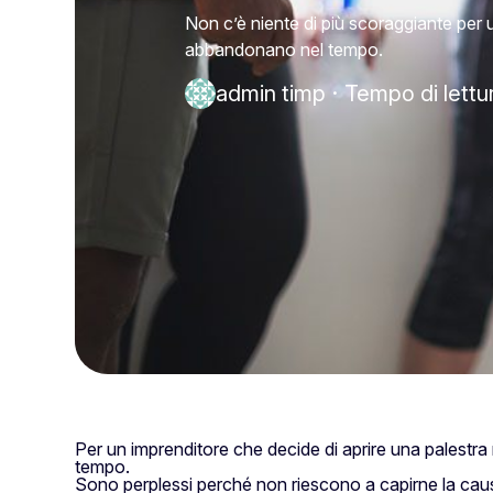
Non c’è niente di più scoraggiante per u
abbandonano nel tempo.
admin timp
·
Tempo di lettu
Per un imprenditore che decide di aprire una palestra
tempo.
Sono perplessi perché non riescono a capirne la cau