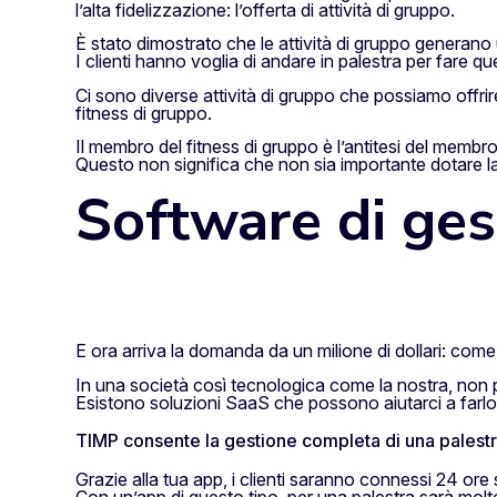
l’alta fidelizzazione: l’offerta di attività di gruppo.
È stato dimostrato che le attività di gruppo generano ute
I clienti hanno voglia di andare in palestra per fare que
Ci sono diverse attività di gruppo che possiamo offrire,
fitness di gruppo.
Il membro del fitness di gruppo è l’antitesi del membro
Questo non significa che non sia importante dotare l
Software di ges
E ora arriva la domanda da un milione di dollari: come p
In una società così tecnologica come la nostra, non p
Esistono soluzioni SaaS che possono aiutarci a farl
TIMP consente la gestione completa di una palestr
Grazie alla tua app, i clienti saranno connessi 24 ore s
Con un’app di questo tipo, per una palestra sarà molto p