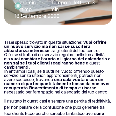
admin
Tempo di lettura: 3
·
timp
min
18 Settembre 2020
Ti sei spesso trovato in questa situazione:
vuoi offrire
un nuovo servizio ma non sai se susciterà
abbastanza interesse
tra gli utenti del tuo centro.
O forse si tratta di un servizio regolare nella tua attività,
ma
vuoi cambiare l’orario o il giorno del calendario e
non sai se i tuoi clienti reagiranno bene
a questi
cambiamenti
.
In entrambi i casi, se ti butti nel vuoto offrendo questo
servizio senza ulteriori approfondimenti, potresti non
avere successo, trovando
una sala vuota o con un
numero di partecipanti talmente basso da non aver
recuperato l’investimento di tempo e risorse
necessario per fare spazio nel calendario del tuo centro.
Il risultato in questi casi è sempre una perdita di redditività,
per non parlare della confusione che puoi generare tra i
tuoi clienti. Ecco perché sarebbe fantastico avere
uno