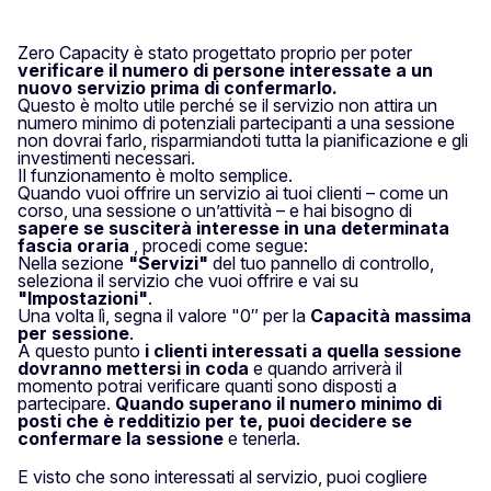
Zero Capacity è stato progettato proprio per poter
verificare il numero di persone interessate a un
nuovo servizio prima di confermarlo.
Questo è molto utile perché se il servizio non attira un
numero minimo di potenziali partecipanti a una sessione
non dovrai farlo, risparmiandoti tutta la pianificazione e gli
investimenti necessari.
Il funzionamento è molto semplice.
Quando vuoi offrire un servizio ai tuoi clienti – come un
corso, una sessione o un’attività – e hai bisogno di
sapere se susciterà interesse in una determinata
fascia oraria
, procedi come segue:
Nella sezione
"Servizi"
del tuo pannello di controllo,
seleziona il servizio che vuoi offrire e vai su
"Impostazioni"
.
Una volta lì, segna il valore "0″ per la
Capacità massima
per sessione
.
A questo punto
i clienti interessati a quella sessione
dovranno mettersi in coda
e quando arriverà il
momento potrai verificare quanti sono disposti a
partecipare.
Quando superano il numero minimo di
posti che è redditizio per te, puoi decidere se
confermare la sessione
e tenerla.
E visto che sono interessati al servizio, puoi cogliere