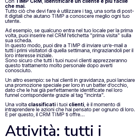
Con
TIMP CRM
,
identificare un cliente è più facile
che mai
.
Tutto ciò che devi fare è utilizzare i tag, una sorta di post-
it digitali che aiutano TIMP a conoscere meglio ogni tuo
utente.
Ad esempio, se qualcuno entra nel tuo locale per la prima
volta, puoi inserire nel CRM l’etichetta "prima visita" sulla
sua scheda.
In questo modo, puoi dire a TIMP di inviare un’e-mail a
tutti i primi visitatori di quella settimana, ringraziandoli per il
loro interesse iniziale.
Sono sicuro che tutti i tuoi nuovi clienti apprezzeranno
questo trattamento molto personale dopo averti
conosciuto.
Un altro esempio: se hai clienti in gravidanza, puoi lanciare
una promozione speciale per loro in un batter d’occhio,
dato che le hai già perfettamente identificate nel loro
funnel corrispondente grazie al tag "incinta".
Una volta
classificati
i tuoi
clienti
, è il momento di
intraprendere le azioni che hai pensato per ognuno di loro.
E per questo, il CRM TIMP ti offre…
Attività: tutti i