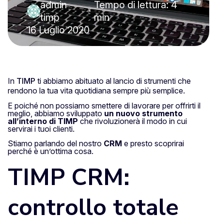
admin
Tempo di lettura: 4
·
timp
min
16 Luglio 2020
In
TIMP
ti abbiamo abituato al lancio di strumenti che
rendono la tua vita quotidiana sempre più semplice.
E poiché non possiamo smettere di lavorare per offrirti il
meglio, abbiamo sviluppato
un nuovo strumento
all’interno di TIMP
che rivoluzionerà il modo in cui
servirai i tuoi clienti.
Stiamo parlando del nostro
CRM
e presto scoprirai
perché è un’ottima cosa.
TIMP CRM:
controllo totale