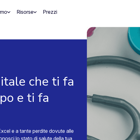
amo
Risorse
Prezzi
itale che ti fa
o e ti fa
o Excel e a tante perdite dovute alle
nosci lo stato di salute della tua