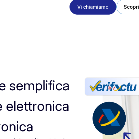
Vi chiamiamo
Scopri
e semplifica
e elettronica
ronica