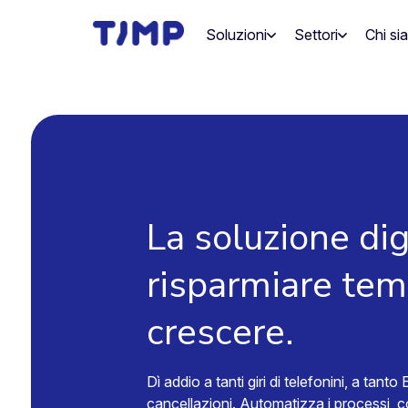
Vai
al
Soluzioni
Settori
Chi si
contenuto
La soluzione dig
risparmiare temp
crescere.
Dì addio a tanti giri di telefonini, a tant
cancellazioni. Automatizza i processi, co