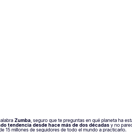
tness. Non lo proponi ancora nel tuo? Ecco cosa ti serve.
ra: 4 min
palabra
Zumba
, seguro que te preguntas en qué planeta ha est
cando tendencia desde hace más de dos décadas
y no parec
e 15 millones de seguidores de todo el mundo a practicarlo.