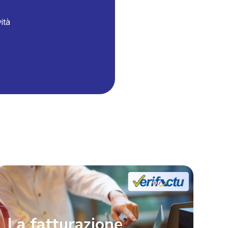
ità
La fatturazione