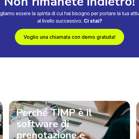
Non rimanete indietro!
gliamo essere la spinta di cui hai bisogno per portare la tua attiv
al livello successivo.
Ci stai?
Voglio una chiamata con demo gratuita!
Perché TIMP è il
software di
prenotazione e