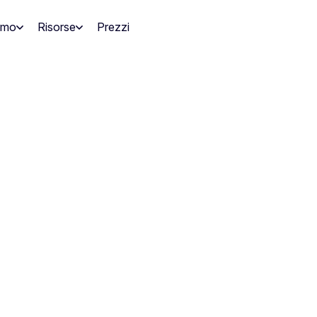
amo
Risorse
Prezzi
orlo nel tuo centro?
 ti serve per propo