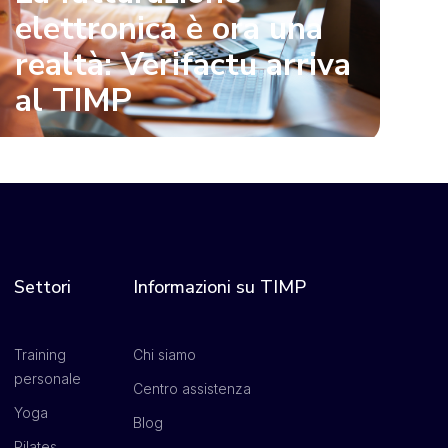
elettronica è ora una
realtà: Verifactu arriva
al TIMP
Settori
Informazioni su TIMP
Training
Chi siamo
personale
Centro assistenza
Yoga
Blog
Pilates