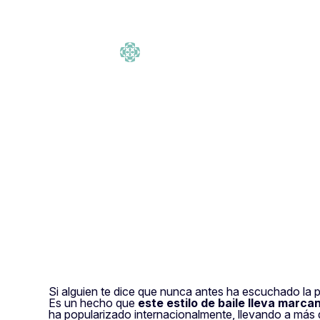
Lo Zumba spopola da anni nei centri fi
admin timp
·
Tempo di lettu
Si alguien te dice que nunca antes ha escuchado la 
Es un hecho que
este estilo de baile lleva mar
ha popularizado internacionalmente, llevando a más d