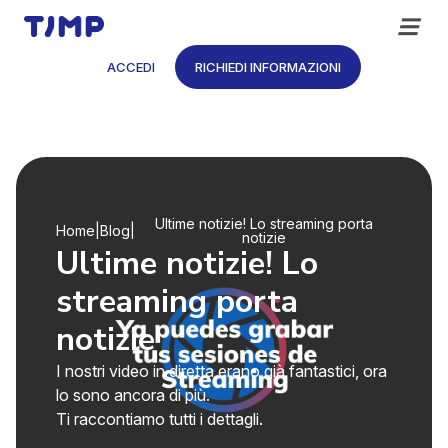
Vai
al
contenuto
ACCEDI
RICHIEDI INFORMAZIONI
Ultime notizie! Lo streaming porta
Home
|
Blog
|
notizie
Ultime notizie! Lo
streaming porta
notizie
I nostri video in diretta erano già fantastici, ora
lo sono ancora di più.
Ti raccontiamo tutti i dettagli.