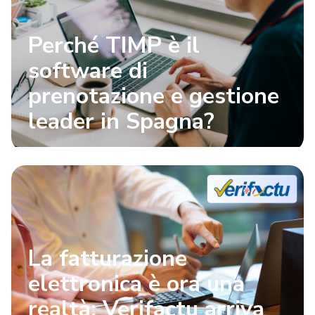
Perché TIMP è il
software di
prenotazione e gestione
leader in Spagna?
La fatturazione
elettronica è ora una
realtà: Verifactu arriva