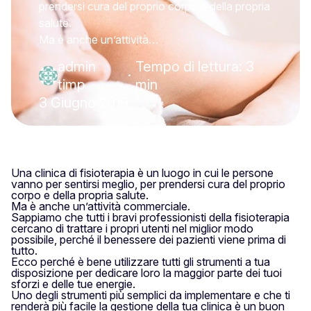
prendersi cura del proprio corpo e della propria
salute.
Ma è anche un’attività…
admin
Tempo di lettura: 3
·
timp
min
3 Giugno 2019
Una clinica di fisioterapia è un luogo in cui le persone
vanno per sentirsi meglio, per prendersi cura del proprio
corpo e della propria salute.
Ma è anche un’attività commerciale.
Sappiamo che tutti i bravi professionisti della fisioterapia
cercano di trattare i propri utenti nel miglior modo
possibile, perché il benessere dei pazienti viene prima di
tutto.
Ecco perché è bene utilizzare tutti gli strumenti a tua
disposizione per dedicare loro la maggior parte dei tuoi
sforzi e delle tue energie.
Uno degli strumenti più semplici da implementare e che ti
renderà più facile la gestione della tua clinica è un buon