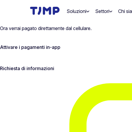
Vai
al
Soluzioni
Settori
Chi si
contenuto
Ora verrai pagato direttamente dal cellulare.
Attivare i pagamenti in-app
Richiesta di informazioni