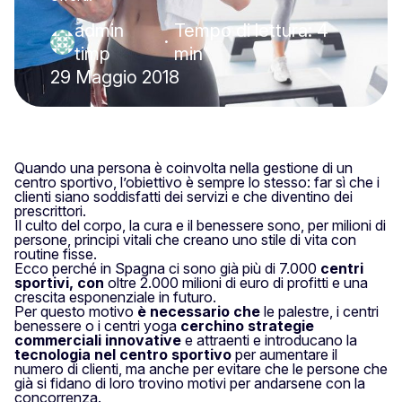
admin
Tempo di lettura: 4
·
timp
min
29 Maggio 2018
Quando una persona è coinvolta nella gestione di un
centro sportivo, l’obiettivo è sempre lo stesso: far sì che i
clienti siano soddisfatti dei servizi e che diventino dei
prescrittori.
Il culto del corpo, la cura e il benessere sono, per milioni di
persone, principi vitali che creano uno stile di vita con
routine fisse.
Ecco perché in Spagna ci sono già più di 7.000
centri
sportivi, con
oltre 2.000 milioni di euro di profitti e una
crescita esponenziale in futuro.
Per questo motivo
è necessario che
le palestre, i centri
benessere o i centri yoga
cerchino strategie
commerciali innovative
e attraenti e introducano la
tecnologia nel centro sportivo
per aumentare il
numero di clienti, ma anche per evitare che le persone che
già si fidano di loro trovino motivi per andarsene con la
concorrenza.