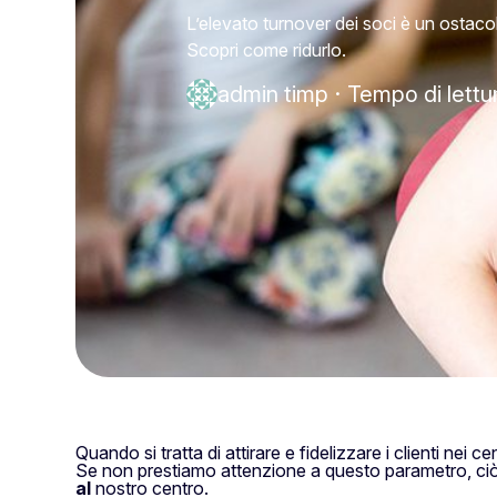
L’elevato turnover dei soci è un ostacol
Scopri come ridurlo.
admin timp
·
Tempo di lettu
Quando si tratta di attirare e fidelizzare i clienti nei ce
Se non prestiamo attenzione a questo parametro, ci
al
nostro centro.