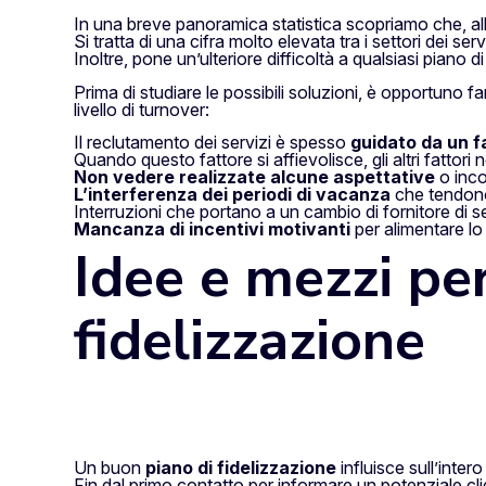
In una breve panoramica statistica scopriamo che, all’i
Si tratta di una cifra molto elevata tra i settori dei servi
Inoltre, pone un’ulteriore difficoltà a qualsiasi piano d
Prima di studiare le possibili soluzioni, è opportuno f
livello di turnover:
Il reclutamento dei servizi è spesso
guidato da un f
Quando questo fattore si affievolisce, gli altri fattor
Non vedere realizzate alcune aspettative
o incon
L’interferenza dei periodi di vacanza
che tendono 
Interruzioni che portano a un cambio di fornitore di se
Mancanza di incentivi motivanti
per alimentare lo 
Idee e mezzi p
fidelizzazione
Un buon
piano di fidelizzazione
influisce sull’inter
Fin dal primo contatto per informare un potenziale cli