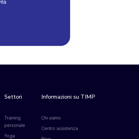
ità
Settori
Informazioni su TIMP
Training
Chi siamo
personale
Centro assistenza
Yoga
Blog