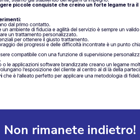
ngere piccole conquiste che creino un forte legame tra i
erimenti:
ano dal primo contatto.
 un ambiente di fiducia e agilità del servizio è sempre un valid
itare un trattamento personalizzato.
enziali per ottenere il giusto trattamento.
raggio dei progressi e delle difficoltà incontrate è un punto c
 essere compatibile con una funzione di supervisione personalizz
.
orto o le applicazioni software brandizzate creano un legame molt
olungano l’esposizione del cliente al centro al di là della partec
i
che è l’alleato perfetto per applicare una metodologia di fid
Non rimanete indietro!