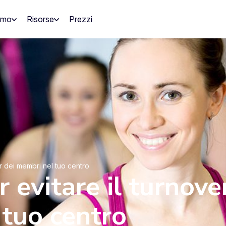
amo
Risorse
Prezzi
er dei membri nel tuo centro
r evitare il turnove
tuo centro