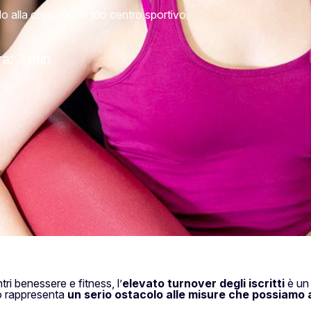
o alla crescita del tuo centro sportivo.
ra: 3 min
ntri benessere e fitness, l’
elevato turnover degli iscritti
è un 
ò rappresenta
un serio ostacolo alle misure che possiamo