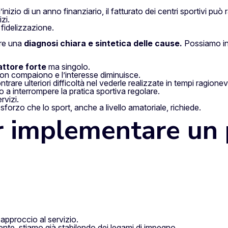
nizio di un anno finanziario, il fatturato dei centri sportivi può
zi.
i fidelizzazione.
are una
diagnosi chiara e sintetica delle cause.
Possiamo ind
attore forte
ma singolo.
i non compaiono e l’interesse diminuisce.
trare ulteriori difficoltà nel vederle realizzate in tempi ragionev
a interrompere la pratica sportiva regolare.
rvizi.
sforzo che lo sport, anche a livello amatoriale, richiede.
er implementare un
o approccio al servizio.
ente, stiamo già stabilendo dei legami di impegno.