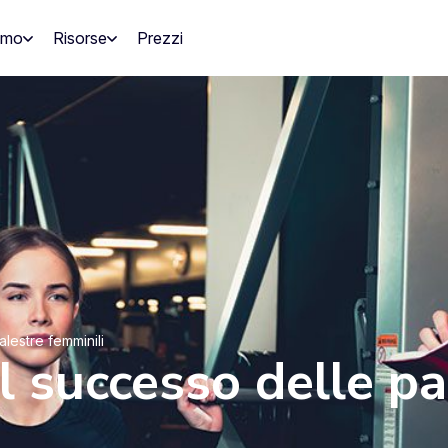
amo
Risorse
Prezzi
alestre femminili
el successo delle pa