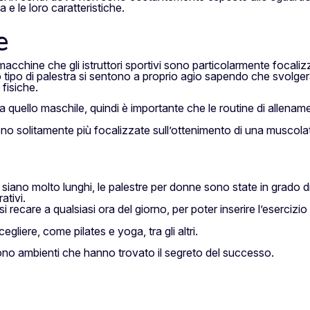
e le loro caratteristiche.
e
acchine che gli istruttori sportivi sono particolarmente focalizz
tipo di palestra si sentono a proprio agio sapendo che svolgera
fisiche.
a quello maschile, quindi è importante che le routine di allenam
, sono solitamente più focalizzate sull’ottenimento di una muscol
li siano molto lunghi, le palestre per donne sono state in grado 
ativi.
 recare a qualsiasi ora del giorno, per poter inserire l’esercizio 
egliere, come pilates e yoga, tra gli altri.
ono ambienti che hanno trovato il segreto del successo.