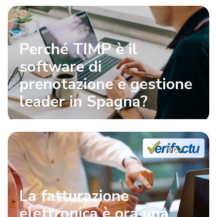
Perché TIMP è il
software di
prenotazione e gestione
leader in Spagna?
La fatturazione
elettronica è ora una