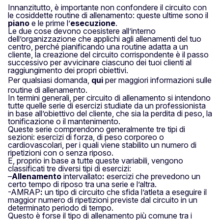
Innanzitutto, è importante non confondere il circuito con
le cosiddette routine di allenamento: queste ultime sono il
piano
e le prime l’
esecuzione
.
Le due cose devono coesistere all’interno
dell’organizzazione che applichi agli allenamenti del tuo
centro, perché pianificando una routine adatta a un
cliente, la creazione del circuito corrispondente è il passo
successivo per avvicinare ciascuno dei tuoi clienti al
raggiungimento dei propri obiettivi.
Per qualsiasi domanda,
qui
per maggiori informazioni sulle
routine di allenamento.
In termini generali, per circuito di allenamento si intendono
tutte quelle serie di esercizi studiate da un professionista
in base all’obiettivo del cliente, che sia la perdita di peso, la
tonificazione o il mantenimento.
Queste serie comprendono generalmente tre tipi di
sezioni: esercizi di forza, di peso corporeo o
cardiovascolari, per i quali viene stabilito un numero di
ripetizioni con o senza riposo.
E, proprio in base a tutte queste variabili, vengono
classificati tre diversi tipi di esercizi:
–
Allenamento
intervallato
:
esercizi che prevedono un
certo tempo di riposo tra una serie e l’altra.
-AMRAP
:
un tipo di circuito che sfida l’atleta a eseguire il
maggior numero di ripetizioni previste dal circuito in un
determinato periodo di tempo.
Questo è forse il tipo di allenamento più comune tra i