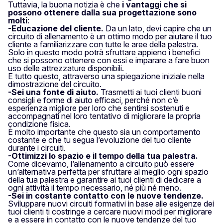
Tuttavia, la buona notizia è che
i vantaggi che si
possono ottenere dalla sua progettazione sono
molti
:
-Educazione del cliente.
Da un lato, devi capire che un
circuito di allenamento è un ottimo modo per aiutare il tuo
cliente a familiarizzare con tutte le aree della palestra.
Solo in questo modo potrà sfruttare appieno i benefici
che si possono ottenere con essi e imparare a fare buon
uso delle attrezzature disponibili.
E tutto questo, attraverso una spiegazione iniziale nella
dimostrazione del circuito.
-Sei una fonte di aiuto.
Trasmetti ai tuoi clienti buoni
consigli e forme di aiuto efficaci, perché non c’è
esperienza migliore per loro che sentirsi sostenuti e
accompagnati nel loro tentativo di migliorare la propria
condizione fisica.
È molto importante che questo sia un comportamento
costante e che tu segua l’evoluzione del tuo cliente
durante i circuiti.
-Ottimizzi lo spazio e il tempo della tua palestra.
Come dicevamo, l’allenamento a circuito può essere
un’alternativa perfetta per sfruttare al meglio ogni spazio
della tua palestra e garantire ai tuoi clienti di dedicare a
ogni attività il tempo necessario, né più né meno.
-Sei in costante contatto con le nuove tendenze.
Sviluppare nuovi circuiti formativi in base alle esigenze dei
tuoi clienti ti costringe a cercare nuovi modi per migliorare
e a essere in contatto con le nuove tendenze del tuo