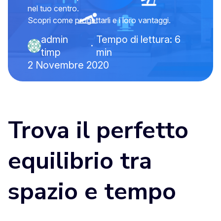
nel tuo centro.
Scopri come progettarli e i loro vantaggi.
admin
Tempo di lettura: 6
·
timp
min
2 Novembre 2020
Trova il perfetto
equilibrio tra
spazio e tempo