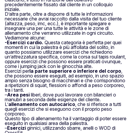
precedentemente fissato dal cliente in un colloquio
iniziale.
D’altra parte, oltre a disporre di tutte le informazioni
necessarie che avrai raccolto dalla visita del tuo cliente
(altezza, peso, imc, ecc.), è importante spiegare e
insegnare una per una tutte le attività e le zone di
allenamento che verranno utilizzate in ogni circuito.
Vediamone alcune:
-Esercizi cardio.
Questa categoria è perfetta per quei
momenti in cui la palestra è più affollata del solito, in
quanto possiamo utilizzare esercizi che richiedono
un’attrezzatura specifica, come la corsa sul tapis roulant,
oppure esercizi che possono essere praticati ovunque,
come i jumping jack con le ginocchia alte.
Esercizi per
la parte superiore o inferiore del corpo
,
che possono essere eseguiti, ad esempio, in uno spazio
ampio senza bisogno di macchinari e che corrispondono
a ripetizioni di squat, flessioni o affondi a peso corporeo,
tra i tanti.
–
Area pesi
liberi, dove puoi lavorare con bilancieri o
manubri a seconda delle esigenze del cliente.
L’
allenamento con autocarico
, che si riferisce a tutti
quegli esercizi che si eseguono con il proprio peso
corporeo.
Questo tipo di allenamento ha il vantaggio di poter essere
eseguito in qualsiasi area della palestra.
–
Esercizi
ginnici, utilizzando sbarre, anelli o WOD di
CrossFit.