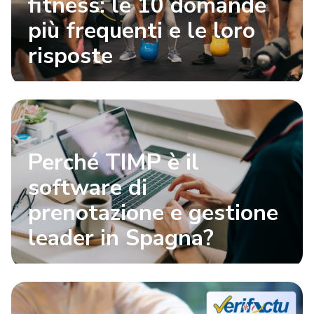
fitness: le 10 domande
più frequenti e le loro
risposte
Perché TIMP è il
software di
prenotazione e gestione
leader in Spagna?