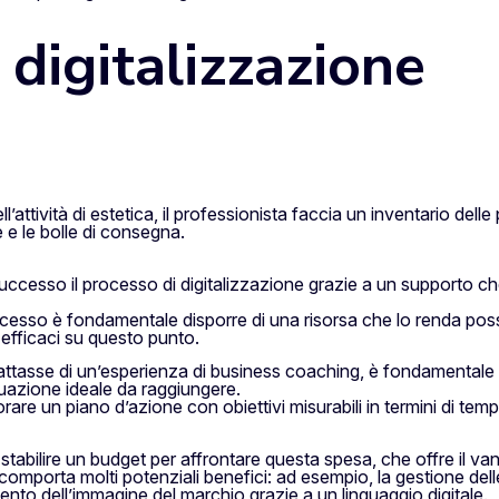
a digitalizzazione
’attività di estetica, il professionista faccia un inventario del
 e le bolle di consegna.
successo il processo di digitalizzazione grazie a un supporto c
ocesso è fondamentale disporre di una risorsa che lo renda poss
efficaci su questo punto.
ttasse di un’esperienza di business coaching, è fondamentale f
ituazione ideale da raggiungere.
borare un piano d’azione con obiettivi misurabili in termini di tem
tabilire un budget per affrontare questa spesa, che offre il van
mporta molti potenziali benefici: ad esempio, la gestione dell
mento dell’immagine del marchio grazie a un linguaggio digitale.