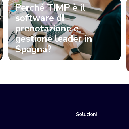
Perché TIMP è il
software di
prenotazione e
gestione leader in
Spagna?
Soluzioni