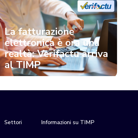
La fatturazione
elettronica è ora una
realtà: Verifactu arriva
al TIMP
Settori
Informazioni su TIMP