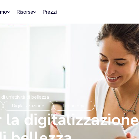
amo
Risorse
Prezzi
di un’attività di bellezza
Digitalizzazione
Tecnologia
 la digitalizzazione
di bellezza