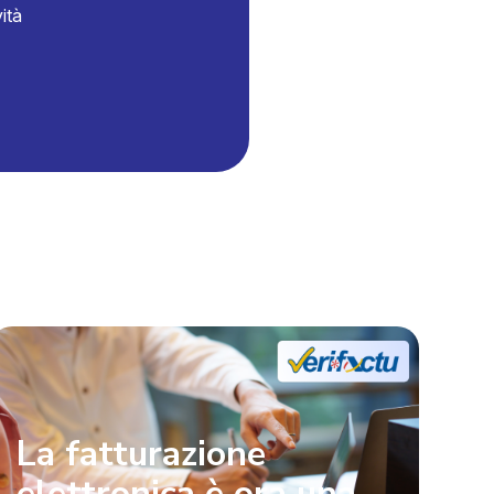
ità
La fatturazione
elettronica è ora una