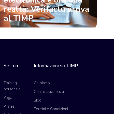
realtà: Verifactu arriva
al TIMP
Settori
Informazioni su TIMP
Training
Chi siamo
personale
Centro assistenza
Yoga
Blog
Pilates
Termini e Condizioni