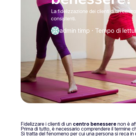
La fidelizzazione dei clienti di un cen
consistenti.
admin timp
·
Tempo di lettu
Fidelizzare i clienti di un
centro benessere
non è aff
Prima di tutto, è necessario comprendere il termine c
Si tratta del fenomeno per cui una persona si reca in 