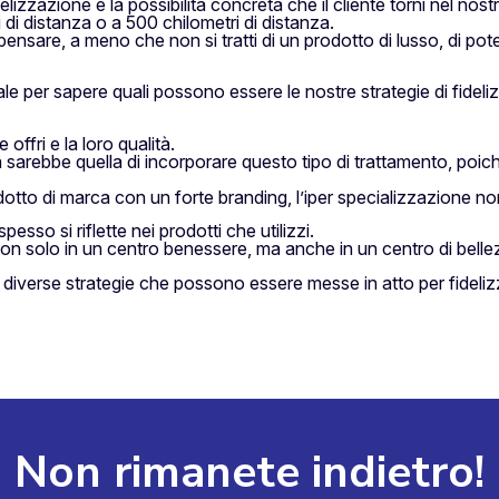
lizzazione è la possibilità concreta che il cliente torni nel nos
i di distanza o a 500 chilometri di distanza.
re, a meno che non si tratti di un prodotto di lusso, di poter at
 per sapere quali possono essere le nostre strategie di fideliz
offri e la loro qualità.
sarebbe quella di incorporare questo tipo di trattamento, poiché 
tto di marca con un forte branding, l’iper specializzazione no
pesso si riflette nei prodotti che utilizzi.
non solo in un centro benessere, ma anche in un centro di belle
 diverse strategie che possono essere messe in atto per fidelizza
Non rimanete indietro!