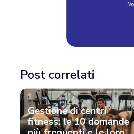
Vo
Post correlati
Gestione di centri
fitness: le 10 domande
più frequenti e le loro