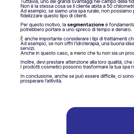
Tuttavia, uno dei grandi svantaggi nel campo della fide
Non è la stessa cosa se il cliente abita a 50 chilometr
Ad esempio, se siamo una spa rurale, non possiamo pensa
fidelizzare questo tipo di clienti.
Per questo motivo, la
segmentazione
è fondamentale
potrebbero portare a uno spreco di tempo e denaro.
È anche importante considerare i tipi di trattamenti che 
Ad esempio, se non offri l’idroterapia, una buona idea 
servizi.
Anche in questo caso, a meno che tu non sia un prodo
Inoltre, devi prestare attenzione alla loro qualità, che s
I prodotti cosmetici possono trasformare la tua spa 
In conclusione, anche se può essere difficile, ci sono
prosperare l’attività.