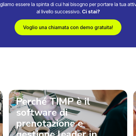
gliamo essere la spinta di cui hai bisogno per portare la tua attiv
al livello successivo.
Ci stai?
Voglio una chiamata con demo gratuita!
Perché TIMP è il
software di
prenotazione e
gestione leader in