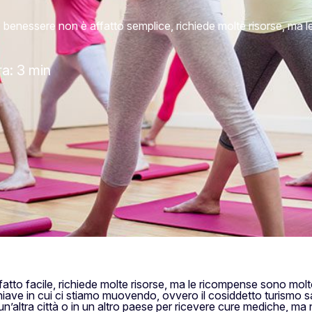
tro benessere non è affatto semplice, richiede molte risorse, m
ra: 3 min
atto facile, richiede molte risorse, ma le ricompense sono molt
hiave in cui ci stiamo muovendo, ovvero il cosiddetto turismo sa
un’altra città o in un altro paese per ricevere cure mediche, ma