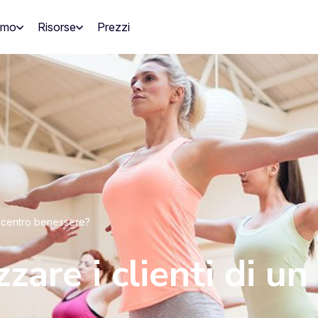
amo
Risorse
Prezzi
un centro benessere?
zare i clienti di un