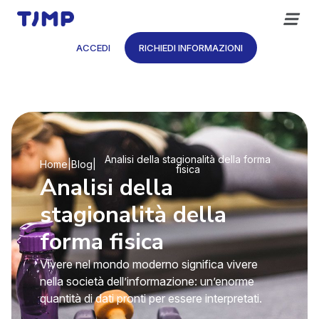
Vai
al
contenuto
ACCEDI
RICHIEDI INFORMAZIONI
Analisi della stagionalità della forma
Home
|
Blog
|
fisica
Analisi della
stagionalità della
forma fisica
Vivere nel mondo moderno significa vivere
nella società dell’informazione: un’enorme
quantità di dati pronti per essere interpretati.