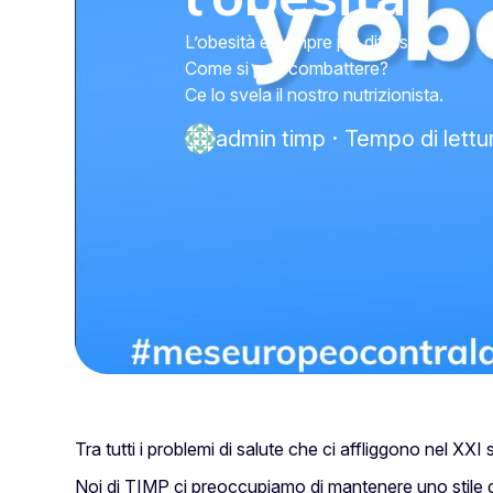
L’obesità è sempre più diffusa.
Come si può combattere?
Ce lo svela il nostro nutrizionista.
admin timp
·
Tempo di lettu
Tra tutti i problemi di salute che ci affliggono nel XXI s
Noi di TIMP ci preoccupiamo di mantenere uno stile di