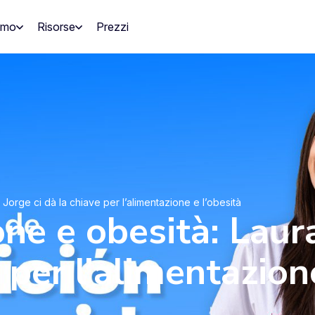
amo
Risorse
Prezzi
Jorge ci dà la chiave per l’alimentazione e l’obesità
ne e obesità: Laura
 per l’alimentazion