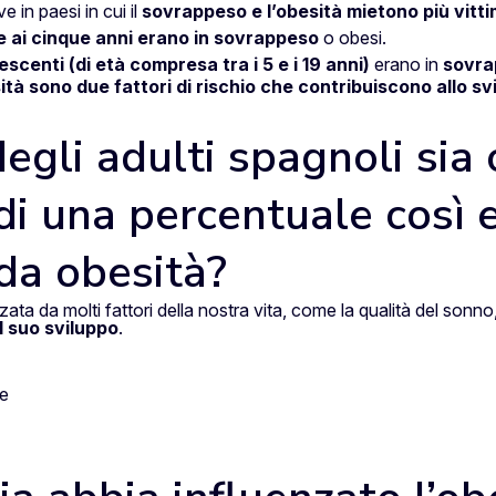
 in paesi in cui il
sovrappeso e l’obesità mietono più vitt
ore ai cinque anni erano in sovrappeso
o obesi.
escenti (di età compresa tra i 5 e i 19 anni)
erano in
sovra
tà sono due fattori di rischio che contribuiscono allo sv
egli adulti spagnoli sia
di una percentuale così 
da obesità?
nzata da molti fattori della nostra vita, come la qualità del sonno, 
il suo sviluppo
.
le