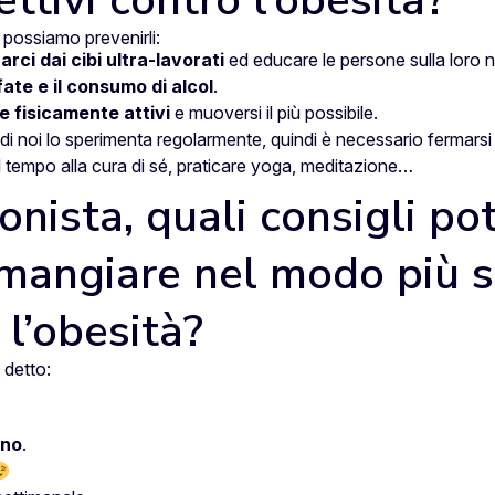
ettivi contro l’obesità?
e possiamo prevenirli:
rci dai cibi ultra-lavorati
ed educare le persone sulla loro n
ate e il consumo di alcol
.
e fisicamente attivi
e muoversi il più possibile.
e di noi lo sperimenta regolarmente, quindi è necessario fermars
l tempo alla cura di sé, praticare yoga, meditazione…
onista, quali consigli pot
 a mangiare nel modo più 
 l’obesità?
 detto:
rno
.