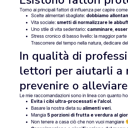
Esistono fattori prot
Torno ai principali fattori di influenza per capire com
Scelte alimentari sbagliate:
dobbiamo allontana
Vita sociale:
smetti di normalizzare le abbuff
Uno stile di vita sedentario:
camminare
,
esser
Stress cronico di basso livello: la maggior part
Trascorrere del tempo nella natura, dedicare de
In qualità di professi
lettori per aiutarli
prevenire o alleviare
Le mie raccomandazioni sono in linea con quanto ho
Evita i cibi ultra-processati e l’alcol
.
Basare la nostra dieta su
alimenti veri
.
Mangia
5 porzioni di frutta e verdura al gio
Non tenere a casa ciò che non vuoi mangiare