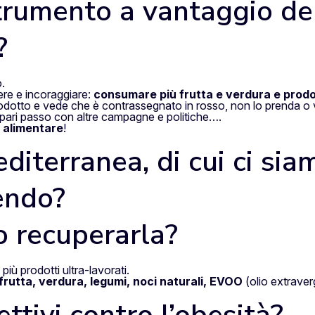
 strumento a vantaggio d
?
.
ere e incoraggiare:
consumare più frutta e verdura e prodot
dotto e vede che è contrassegnato in rosso, non lo prenda o val
pari passo con altre campagne e politiche….
 alimentare
!
diterranea, di cui ci sia
endo?
o recuperarla?
iù prodotti ultra-lavorati.
frutta, verdura, legumi, noci naturali, EVOO
(olio extraver