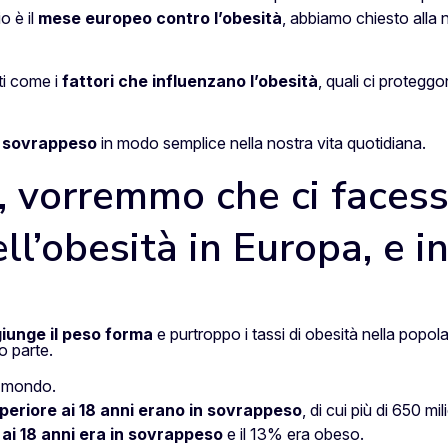
o è il
mese europeo contro l’obesità
, abbiamo chiesto alla 
nti come i
fattori che influenzano l’obesità
, quali ci proteg
l sovrappeso
in modo semplice nella nostra vita quotidiana.
a, vorremmo che ci faces
ll’obesità in Europa, e in
iunge il peso forma
e purtroppo i tassi di obesità nella popo
o parte.
il mondo.
 superiore ai 18 anni erano in sovrappeso
, di cui più di 650 mil
 ai 18 anni era in sovrappeso
e il 13% era obeso.