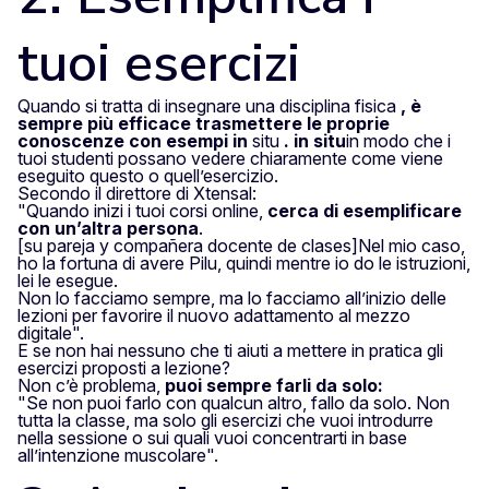
tuoi esercizi
Quando si tratta di insegnare una disciplina fisica
, è
sempre più efficace trasmettere le proprie
conoscenze con esempi in
situ
.
in situ
in modo che i
tuoi studenti possano vedere chiaramente come viene
eseguito questo o quell’esercizio.
Secondo il direttore di Xtensal:
"Quando inizi i tuoi corsi online,
cerca di esemplificare
con un’altra persona
.
[su pareja y compañera docente de clases]Nel mio caso,
ho la fortuna di avere Pilu, quindi mentre io do le istruzioni,
lei le esegue.
Non lo facciamo sempre, ma lo facciamo all’inizio delle
lezioni per favorire il nuovo adattamento al mezzo
digitale".
E se non hai nessuno che ti aiuti a mettere in pratica gli
esercizi proposti a lezione?
Non c’è problema,
puoi sempre farli da solo:
"Se non puoi farlo con qualcun altro, fallo da solo. Non
tutta la classe, ma solo gli esercizi che vuoi introdurre
nella sessione o sui quali vuoi concentrarti in base
all’intenzione muscolare".