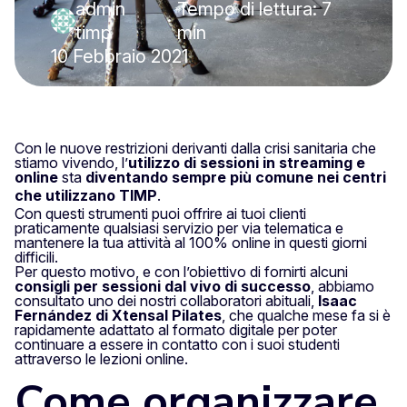
admin
Tempo di lettura: 7
·
timp
min
10 Febbraio 2021
Con le nuove restrizioni derivanti dalla crisi sanitaria che
stiamo vivendo, l’
utilizzo di sessioni in streaming e
online
sta
diventando sempre più comune nei centri
che utilizzano
TIMP
.
Con questi strumenti puoi offrire ai tuoi clienti
praticamente qualsiasi servizio per via telematica e
mantenere la tua attività al 100% online in questi giorni
difficili.
Per questo motivo, e con l’obiettivo di fornirti alcuni
consigli per sessioni dal vivo di successo
, abbiamo
consultato uno dei nostri collaboratori abituali,
Isaac
Fernández di Xtensal Pilates
, che qualche mese fa si è
rapidamente adattato al formato digitale per poter
continuare a essere in contatto con i suoi studenti
attraverso le lezioni online.
Come organizzare