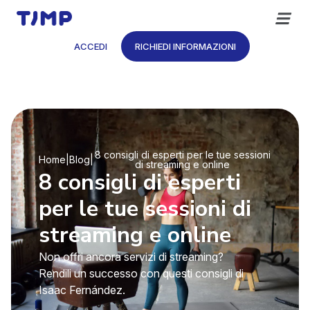
Vai
al
contenuto
ACCEDI
RICHIEDI INFORMAZIONI
8 consigli di esperti per le tue sessioni
Home
|
Blog
|
di streaming e online
8 consigli di esperti
per le tue sessioni di
streaming e online
Non offri ancora servizi di streaming?
Rendili un successo con questi consigli di
Isaac Fernández.