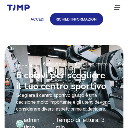
Vai
al
contenuto
ACCEDI
RICHIEDI INFORMAZIONI
6 chiavi per scegliere il tuo centro
Home
|
Blog
|
sportivo
6 chiavi per scegliere
il tuo centro sportivo
Scegliere il centro sportivo giusto è una
decisione molto importante e gli utenti devono
considerare diversi aspetti prima di decidere.
admin
Tempo di lettura: 3
·
timp
min