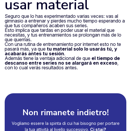
usar material
Seguro que lo has experimentado varias veces: vas al
gimnasio a entrenar y pierdes mucho tiempo esperando a
que tus compañeros acaben sus series.
Esto implica que tardas en poder usar el material que
necesitas, y tus entrenamientos se prolongan más de lo
que querrías.
Con una rutina de entrenamiento por internet esto no te
pasará más, ya que
tu material solo lo usarás tú, y
acabarás antes tu sesión
.
Además tiene la ventaja adicional de que
el tiempo de
descanso entre series no se alargará en exceso
,
con lo cual verás resultados antes.
Non rimanete indietro!
Vogliamo essere la spinta di cui hai bisogno per portare
la tua attività al livello successivo.
Ci stai?